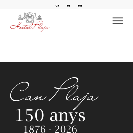
ca
es
en