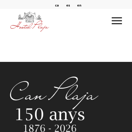
ca
es
en